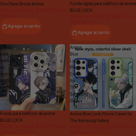
Funda rígida para teléfono de anime
One Piece Brook Anime
Precio de oferta
$34.99
Precio
BLUE LOCK
habitual
$36.87
Precio de oferta
$27.89
Precio
habitual
$36.78
Agregar al carrito
Agregar al carrito
Funda
Anime
para
Blue
teléfono
Lock
de
Phone
anime
Cases
BLUE
for
LOCK
The
Samsung
Galaxy
Oferta
Funda para teléfono de anime
Oferta
Anime Blue Lock Phone Cases for
BLUE LOCK
The Samsung Galaxy
Precio de oferta
$25.97
Precio
Precio de oferta
$35.79
Precio
habitual
$36.87
habitual
$35.89