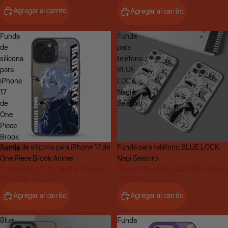
Agregar al carrito
Agregar al carrito
Funda
Funda
de
para
silicona
teléfono
para
BLUE
iPhone
LOCK
17
Nagi
de
Seishiro
One
Piece
Brook
Oferta
Funda de silicona para iPhone 17 de
Oferta
Funda para teléfono BLUE LOCK
Anime
One Piece Brook Anime
Nagi Seishiro
Precio de oferta
$31.97
Precio
Precio de oferta
$25.99
Precio
habitual
$36.87
habitual
$34.97
Agregar al carrito
Agregar al carrito
Blue
Funda