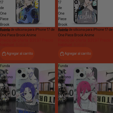
17
17
de
de
One
One
Piece
Piece
Brook
Brook
Oferta
Funda de silicona para iPhone 17 de
Oferta
Funda de silicona para iPhone 17 de
Anime
Anime
One Piece Brook Anime
One Piece Brook Anime
Precio de oferta
$31.97
Precio
Precio de oferta
$31.97
Precio
habitual
$36.87
habitual
$36.87
Agregar al carrito
Agregar al carrito
Funda
Funda
para
para
teléfono
teléfono
BLUE
Blue
LOCK
Lock
con
Hyoma
el
Chigiri
anime
Mikage