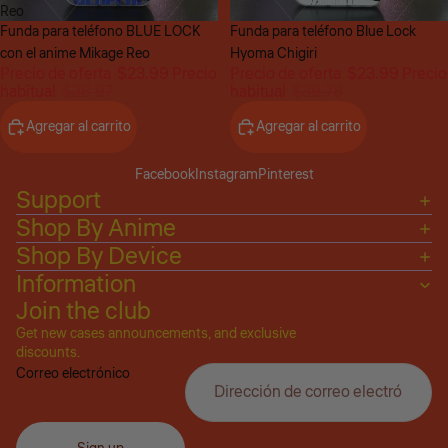
Reo
Oferta
Funda para teléfono BLUE LOCK
Oferta
Funda para teléfono Blue Lock
con el anime Mikage Reo
Hyoma Chigiri
Precio de oferta
$23.99
Precio
Precio de oferta
$23.99
Precio
habitual
$38.97
habitual
$39.78
Agregar al carrito
Agregar al carrito
Facebook
Instagram
Pinterest
Support
Shop By Anime
Shop By Device
Information
Join the club
Get new cases announcements, and exclusive
Política de privacidad
discounts.
Correo electrónico
Política de reembolso
Términos del servicio
Política de envío