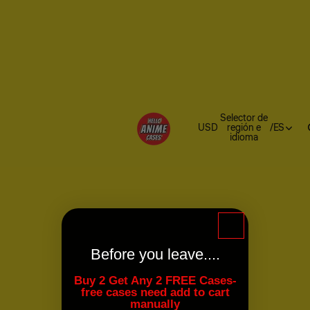
Selector de
USD
región e
/
ES
idioma
Before you leave....
Buy 2 Get Any 2 FREE Cases-
free cases need add to cart
manually