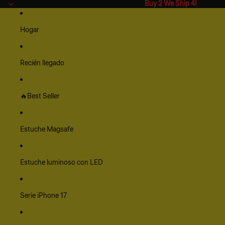
Buy 2 We Ship 4!
Buy 2 We Ship 4!
Hogar
Recién llegado
🔥Best Seller
Estuche Magsafe
Estuche luminoso con LED
Serie iPhone 17