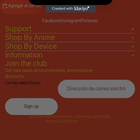
Agregar al carrito
Facebook
Instagram
Pinterest
Support
Shop By Anime
Shop By Device
Information
Join the club
Get new cases announcements, and exclusive
Política de privacidad
discounts.
Correo electrónico
Política de reembolso
Términos del servicio
Política de envío
Sign up
Información de contacto
© 2026
HelloAnimeCases
,
Tecnología de Shopify
Términos y políticas