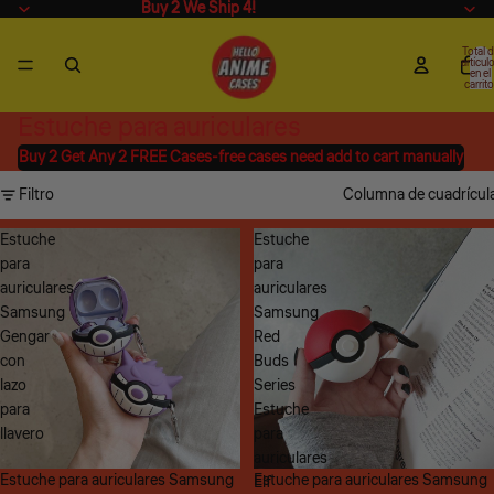
Buy 2 We Ship 4!
Buy 2 We Ship 4!
Total 
artícul
en el
carrito
0
Estuche para auriculares
Buy 2 Get Any 2 FREE Cases-free cases need add to cart manually
Filtro
Columna de cuadrícul
Estuche
Estuche
para
para
auriculares
auriculares
Samsung
Samsung
Gengar
Red
con
Buds
lazo
Series
para
Estuche
llavero
para
auriculares
Oferta
Estuche para auriculares Samsung
Oferta
Estuche para auriculares Samsung
Elf